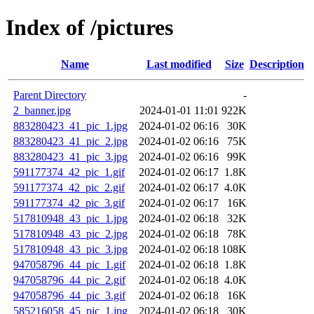
Index of /pictures
Name
Last modified
Size
Description
Parent Directory
-
2_banner.jpg
2024-01-01 11:01
922K
883280423_41_pic_1.jpg
2024-01-02 06:16
30K
883280423_41_pic_2.jpg
2024-01-02 06:16
75K
883280423_41_pic_3.jpg
2024-01-02 06:16
99K
591177374_42_pic_1.gif
2024-01-02 06:17
1.8K
591177374_42_pic_2.gif
2024-01-02 06:17
4.0K
591177374_42_pic_3.gif
2024-01-02 06:17
16K
517810948_43_pic_1.jpg
2024-01-02 06:18
32K
517810948_43_pic_2.jpg
2024-01-02 06:18
78K
517810948_43_pic_3.jpg
2024-01-02 06:18
108K
947058796_44_pic_1.gif
2024-01-02 06:18
1.8K
947058796_44_pic_2.gif
2024-01-02 06:18
4.0K
947058796_44_pic_3.gif
2024-01-02 06:18
16K
585216058_45_pic_1.jpg
2024-01-02 06:18
30K